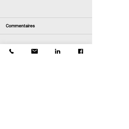
Commentaires
Rédigez un commentaire...
This is Not
Menu rapide
Route de Pallatex 5
Accueil
1163 Etoy
Projets
Switzerland
A propos
info(at)thisisnot.ch
Notre
approche
Contactez-nous
Haut de page
Copyright ©2024, THIS IS NOT. Tous droits réservés.